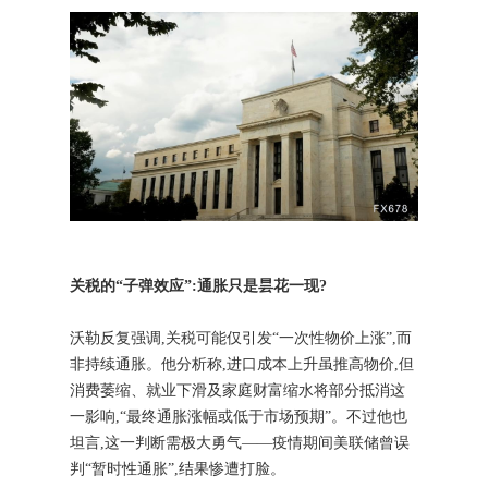
关税的“子弹效应”:通胀只是昙花一现?
沃勒反复强调,关税可能仅引发“一次性物价上涨”,而
非持续通胀。他分析称,进口成本上升虽推高物价,但
消费萎缩、就业下滑及家庭财富缩水将部分抵消这
一影响,“最终通胀涨幅或低于市场预期”。不过他也
坦言,这一判断需极大勇气——疫情期间美联储曾误
判“暂时性通胀”,结果惨遭打脸。