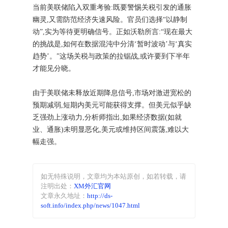
当前美联储陷入双重考验:既要警惕关税引发的通胀
幽灵,又需防范经济失速风险。官员们选择“以静制
动”,实为等待更明确信号。正如沃勒所言:“现在最大
的挑战是,如何在数据混沌中分清‘暂时波动’与‘真实
趋势’。”这场关税与政策的拉锯战,或许要到下半年
才能见分晓。
由于美联储未释放近期降息信号,市场对激进宽松的
预期减弱,短期内美元可能获得支撑。但美元似乎缺
乏强劲上涨动力,分析师指出,如果经济数据(如就
业、通胀)未明显恶化,美元或维持区间震荡,难以大
幅走强。
如无特殊说明，文章均为本站原创
，如若转载，请
注明出处：
XM外汇官网
文章永久地址：
http://ds-
soft.info/index.php/news/1047.html