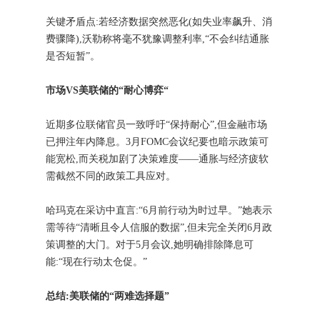
关键矛盾点:若经济数据突然恶化(如失业率飙升、消
费骤降),沃勒称将毫不犹豫调整利率,“不会纠结通胀
是否短暂”。
市场VS美联储的“耐心博弈“
近期多位联储官员一致呼吁“保持耐心”,但金融市场
已押注年内降息。3月FOMC会议纪要也暗示政策可
能宽松,而关税加剧了决策难度——通胀与经济疲软
需截然不同的政策工具应对。
哈玛克在采访中直言:“6月前行动为时过早。”她表示
需等待“清晰且令人信服的数据”,但未完全关闭6月政
策调整的大门。对于5月会议,她明确排除降息可
能:“现在行动太仓促。”
总结:美联储的“两难选择题”