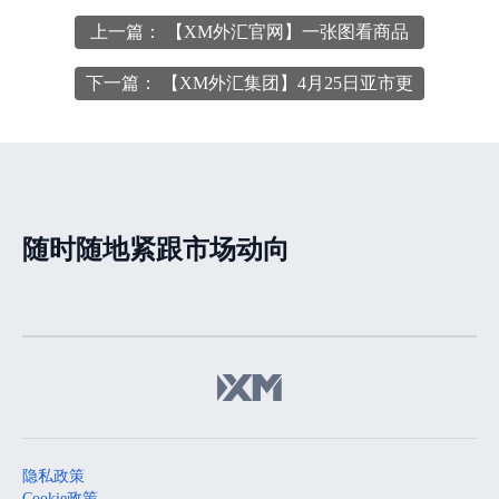
上一篇： 【XM外汇官网】一张图看商品
支撑阻力:金银油气+铂钯铜农产品期货
下一篇： 【XM外汇集团】4月25日亚市更
(2025年4月25日)
新支撑阻力:18品种支撑阻力(金银铂钯原
油天然气铜及十大货币对)
随时随地紧跟市场动向
隐私政策
Cookie政策